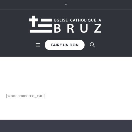
FAIRE UN DON
Cart
Accueil
/
Cart
[woocommerce_cart]