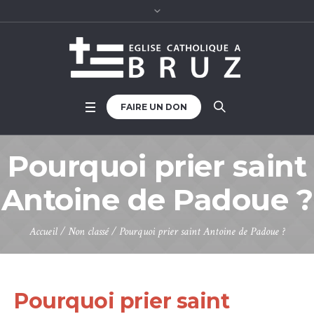
FAIRE UN DON
Pourquoi prier saint
Antoine de Padoue ?
Accueil
/
Non classé
/
Pourquoi prier saint Antoine de Padoue ?
Pourquoi prier saint