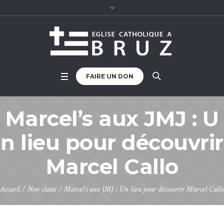
FAIRE UN DON
Marcel’s aux JMJ : U
n lieu pour découvrir
Marcel Callo
Accueil
/
Non classé
/
Marcel’s aux JMJ : Un lieu pour découvrir Marcel Callo