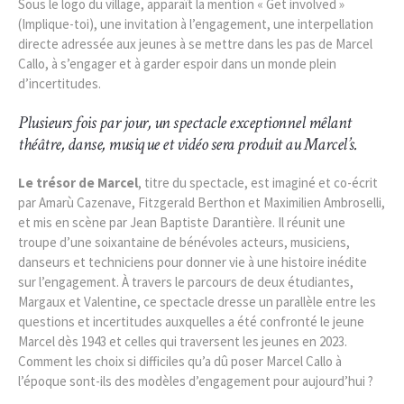
Sous le logo du village, apparaît la mention « Get involved »
(Implique-toi), une invitation à l’engagement, une interpellation
directe adressée aux jeunes à se mettre dans les pas de Marcel
Callo, à s’engager et à garder espoir dans un monde plein
d’incertitudes.
Plusieurs fois par jour, un spectacle exceptionnel mêlant
théâtre, danse, musique et vidéo sera produit au Marcel’s.
Le trésor de Marcel
, titre du spectacle, est imaginé et co-écrit
par Amarù Cazenave, Fitzgerald Berthon et Maximilien Ambroselli,
et mis en scène par Jean Baptiste Darantière. Il réunit une
troupe d’une soixantaine de bénévoles acteurs, musiciens,
danseurs et techniciens pour donner vie à une histoire inédite
sur l’engagement. À travers le parcours de deux étudiantes,
Margaux et Valentine, ce spectacle dresse un parallèle entre les
questions et incertitudes auxquelles a été confronté le jeune
Marcel dès 1943 et celles qui traversent les jeunes en 2023.
Comment les choix si difficiles qu’a dû poser Marcel Callo à
l’époque sont-ils des modèles d’engagement pour aujourd’hui ?