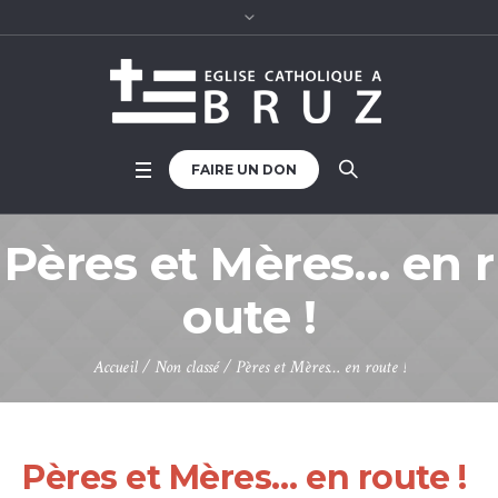
FAIRE UN DON
Pères et Mères… en r
oute !
Accueil
/
Non classé
/
Pères et Mères… en route !
Pères et Mères… en route !