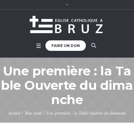
FAIRE UN DON
Une première : la Ta
ble Ouverte du dima
nche
Accueil
/
Non classé
/
Une première : la Table Ouverte du dimanche