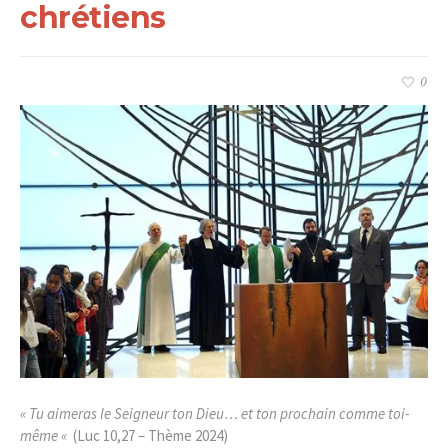
chrétiens
0
« Tu aimeras le Seigneur ton Dieu… et ton prochain comme toi-
même «
(Luc 10,27 – Thème 2024)