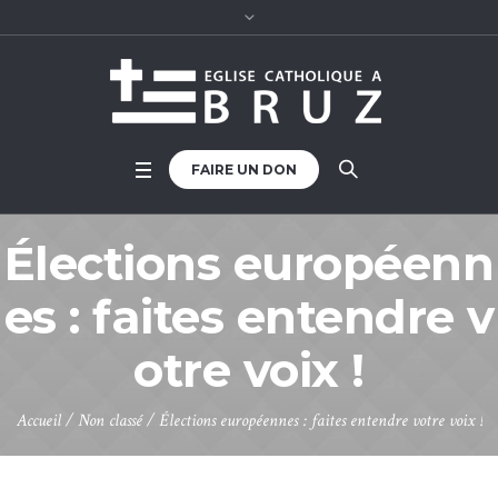
FAIRE UN DON
Élections européenn
es : faites entendre v
otre voix !
Accueil
/
Non classé
/
Élections européennes : faites entendre votre voix !