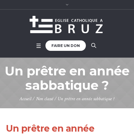
FAIRE UN DON
Un prêtre en année
sabbatique ?
Accueil
/
Non classé
/
Un prêtre en année sabbatique ?
Un prêtre en année