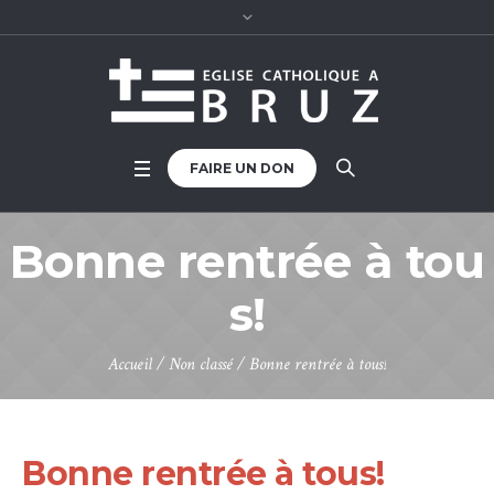
FAIRE UN DON
Bonne rentrée à tou
s!
Accueil
/
Non classé
/
Bonne rentrée à tous!
Bonne rentrée à tous!