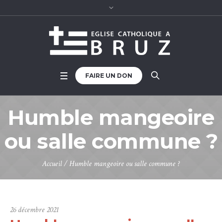
FAIRE UN DON
Humble mangeoire
ou salle commune ?
Accueil
/
Humble mangeoire ou salle commune ?
26 décembre 2021