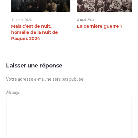
vril 2023
31 mars 2024
8 mai 
 joie de servir
Mais c’est de nuit…
La de
homélie de la nuit de
Pâques 2024
Laisser une réponse
Votre adresse e-mail ne sera pas publiée.
Message