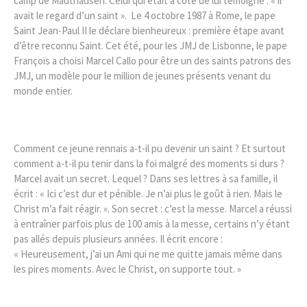
camp de Mauthausen. Celui qui était à côté de lui témoigne : « il
avait le regard d’un saint ». Le 4 octobre 1987 à Rome, le pape
Saint Jean-Paul II le déclare bienheureux : première étape avant
d’être reconnu Saint. Cet été, pour les JMJ de Lisbonne, le pape
François a choisi Marcel Callo pour être un des saints patrons des
JMJ, un modèle pour le million de jeunes présents venant du
monde entier.
Comment ce jeune rennais a-t-il pu devenir un saint ? Et surtout
comment a-t-il pu tenir dans la foi malgré des moments si durs ?
Marcel avait un secret. Lequel ? Dans ses lettres à sa famille, il
écrit : « Ici c’est dur et pénible. Je n’ai plus le goût à rien. Mais le
Christ m’a fait réagir. ». Son secret : c’est la messe. Marcel a réussi
à entraîner parfois plus de 100 amis à la messe, certains n’y étant
pas allés depuis plusieurs années. Il écrit encore :
« Heureusement, j’ai un Ami qui ne me quitte jamais même dans
les pires moments. Avec le Christ, on supporte tout. »